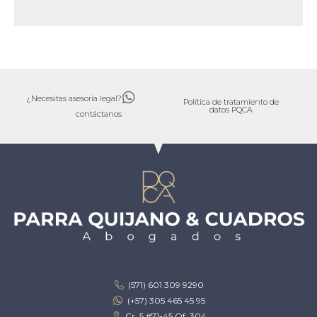
¿Necesitas asesoría legal?
Política de tratamiento de
datos PQCA
contáctanos
(571) 601 309 9290
(+57) 305 465 45 95
Cr. 5 #71-45 Of. 304