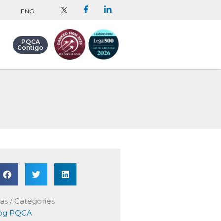
ENG
PQCA
Contigo
as / Categories
og PQCA