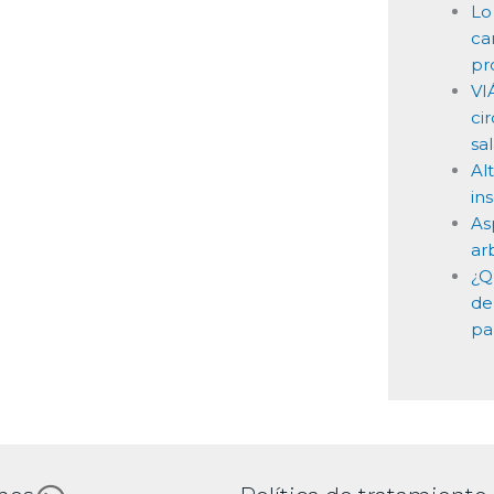
Lo
ca
pr
VI
ci
sal
Al
in
As
arb
¿Q
de
pa