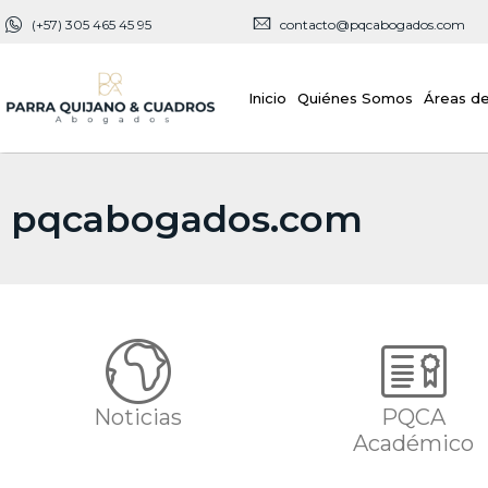
Ir
(+57) 305 465 45 95
contacto@pqcabogados.com
al
contenido
Inicio
Quiénes Somos
Áreas de
pqcabogados.com
Noticias
PQCA
Académico