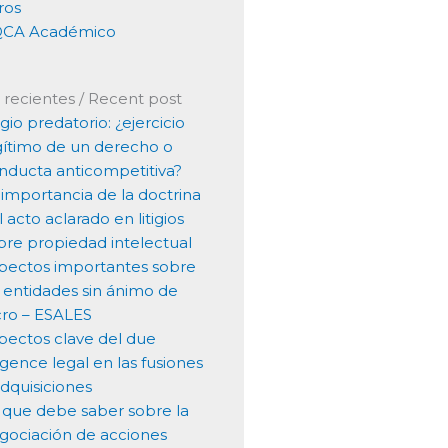
ros
CA Académico
 recientes / Recent post
igio predatorio: ¿ejercicio
gítimo de un derecho o
nducta anticompetitiva?
 importancia de la doctrina
l acto aclarado en litigios
bre propiedad intelectual
pectos importantes sobre
s entidades sin ánimo de
cro – ESALES
pectos clave del due
ligence legal en las fusiones
adquisiciones
 que debe saber sobre la
gociación de acciones