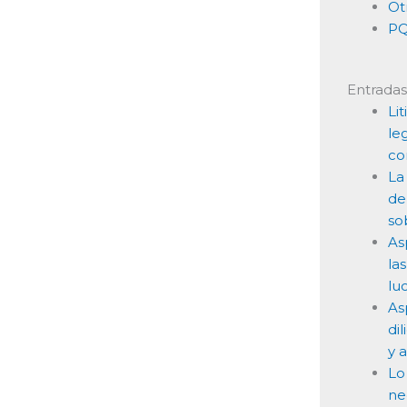
Ot
PQ
Entradas
Lit
le
co
La
de
so
As
la
lu
As
di
y 
Lo
ne