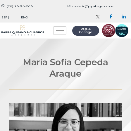
Ir
(+57) 305 465 45 95
contacto@pqcabogados.com
al
contenido
ESP |
ENG
PQCA
Contigo
María Sofía Cepeda
Araque