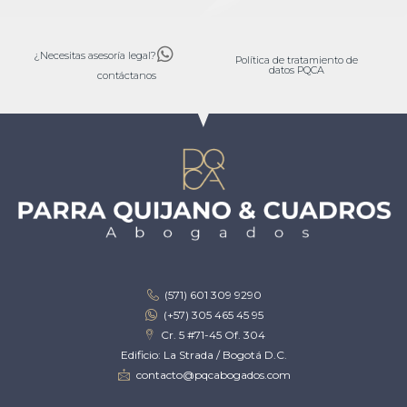
¿Necesitas asesoría legal?
Política de tratamiento de
datos PQCA
contáctanos
(571) 601 309 9290
(+57) 305 465 45 95
Cr. 5 #71-45 Of. 304
Edificio: La Strada / Bogotá D.C.
contacto@pqcabogados.com